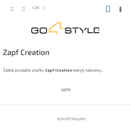
Přejít
NÁKUP
na
CZK
obsah
KOŠÍK
Zapf Creation
Žádné produkty značky
Zapf Creation
nebyly nalezeny...
Z
á
GDPR
p
a
t
í
Vytvořil Shoptet