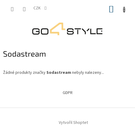
Přejít
NÁKUP
na
CZK
obsah
KOŠÍK
Sodastream
Žádné produkty značky
Sodastream
nebyly nalezeny...
Z
á
GDPR
p
a
t
í
Vytvořil Shoptet