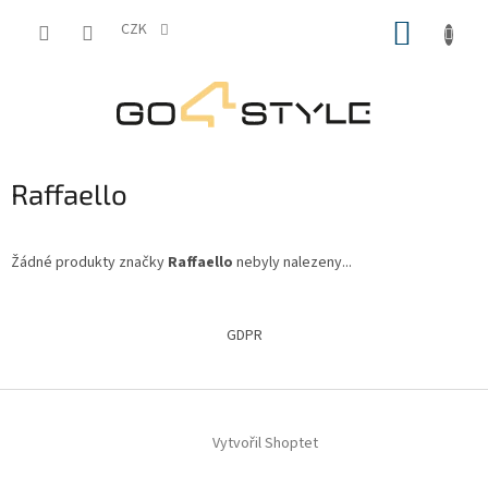
Přejít
NÁKUP
na
CZK
obsah
KOŠÍK
Raffaello
Žádné produkty značky
Raffaello
nebyly nalezeny...
Z
á
GDPR
p
a
t
í
Vytvořil Shoptet