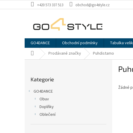
Přejít
+420 573 337 513
obchod@go4style.cz
na
obsah
GO4DANCE
Obchodní podmínky
Tabulka velik
Domů
Prodávané značky
Puhdistamo
P
Puh
o
Přeskočit
s
Kategorie
kategorie
t
Žádné p
r
GO4DANCE
a
Obuv
n
Doplňky
n
í
Oblečení
p
a