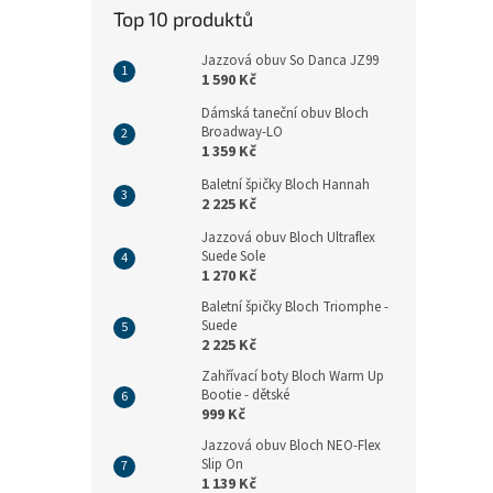
n
Top 10 produktů
e
l
Jazzová obuv So Danca JZ99
1 590 Kč
Dámská taneční obuv Bloch
Broadway-LO
1 359 Kč
Baletní špičky Bloch Hannah
2 225 Kč
Jazzová obuv Bloch Ultraflex
Suede Sole
1 270 Kč
Baletní špičky Bloch Triomphe -
Suede
2 225 Kč
Zahřívací boty Bloch Warm Up
Bootie - dětské
999 Kč
Jazzová obuv Bloch NEO-Flex
Slip On
1 139 Kč