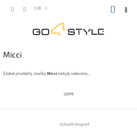
Přejít
NÁKUP
na
CZK
obsah
KOŠÍK
Micci
Žádné produkty značky
Micci
nebyly nalezeny...
Z
á
GDPR
p
a
t
í
Vytvořil Shoptet