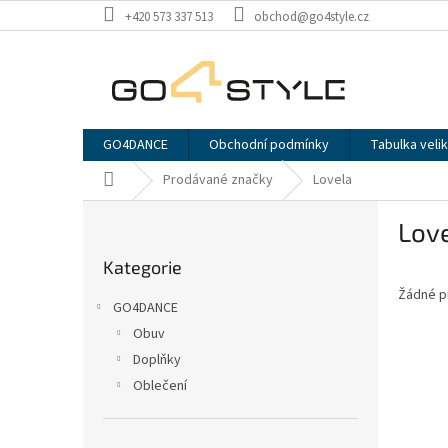
Přejít
+420 573 337 513
obchod@go4style.cz
na
obsah
GO4DANCE
Obchodní podmínky
Tabulka velik
Domů
Prodávané značky
Lovela
P
Lov
o
Přeskočit
s
Kategorie
kategorie
t
Žádné p
r
GO4DANCE
a
Obuv
n
Doplňky
n
í
Oblečení
p
a