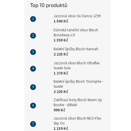
n
Top 10 produktů
e
l
Jazzová obuv So Danca JZ99
1 590 Kč
Dámská taneční obuv Bloch
Broadway-LO
1 359 Kč
Baletní špičky Bloch Hannah
2 225 Kč
Jazzová obuv Bloch Ultraflex
Suede Sole
1 270 Kč
Baletní špičky Bloch Triomphe -
Suede
2 225 Kč
Zahřívací boty Bloch Warm Up
Bootie - dětské
999 Kč
Jazzová obuv Bloch NEO-Flex
Slip On
1 139 Kč