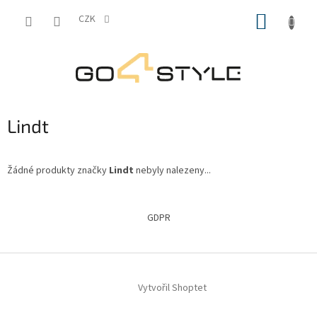
Přejít
NÁKUP
na
CZK
obsah
KOŠÍK
Lindt
Žádné produkty značky
Lindt
nebyly nalezeny...
Z
á
GDPR
p
a
t
í
Vytvořil Shoptet