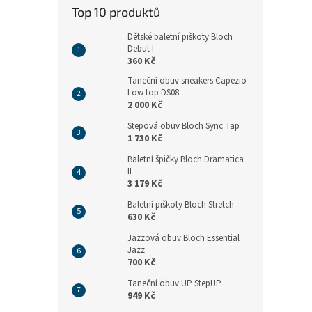
n
Top 10 produktů
e
l
Dětské baletní piškoty Bloch
Debut I
360 Kč
Taneční obuv sneakers Capezio
Low top DS08
2 000 Kč
Stepová obuv Bloch Sync Tap
1 730 Kč
Baletní špičky Bloch Dramatica
II
3 179 Kč
Baletní piškoty Bloch Stretch
630 Kč
Jazzová obuv Bloch Essential
Jazz
700 Kč
Taneční obuv UP StepUP
949 Kč