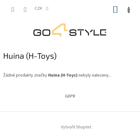
Přejít
NÁKUP
na
CZK
obsah
KOŠÍK
Huina (H-Toys)
Žádné produkty značky
Huina (H-Toys)
nebyly nalezeny...
Z
á
GDPR
p
a
t
í
Vytvořil Shoptet