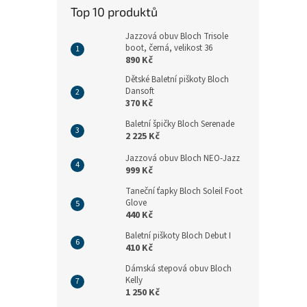
n
Top 10 produktů
e
l
Jazzová obuv Bloch Trisole
boot, černá, velikost 36
890 Kč
Dětské Baletní piškoty Bloch
Dansoft
370 Kč
Baletní špičky Bloch Serenade
2 225 Kč
Jazzová obuv Bloch NEO-Jazz
999 Kč
Taneční ťapky Bloch Soleil Foot
Glove
440 Kč
Baletní piškoty Bloch Debut I
410 Kč
Dámská stepová obuv Bloch
Kelly
1 250 Kč