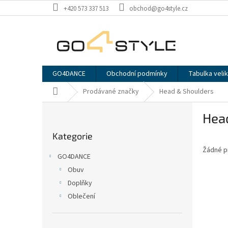
Přejít
+420 573 337 513
obchod@go4style.cz
na
obsah
GO4DANCE
Obchodní podmínky
Tabulka velik
Domů
Prodávané značky
Head & Shoulders
P
Hea
o
Přeskočit
s
Kategorie
kategorie
t
Žádné p
r
GO4DANCE
a
Obuv
n
Doplňky
n
í
Oblečení
p
a