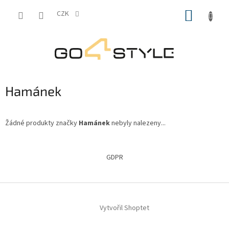
Přejít
NÁKUP
na
CZK
obsah
KOŠÍK
Hamánek
Žádné produkty značky
Hamánek
nebyly nalezeny...
Z
á
GDPR
p
a
t
í
Vytvořil Shoptet