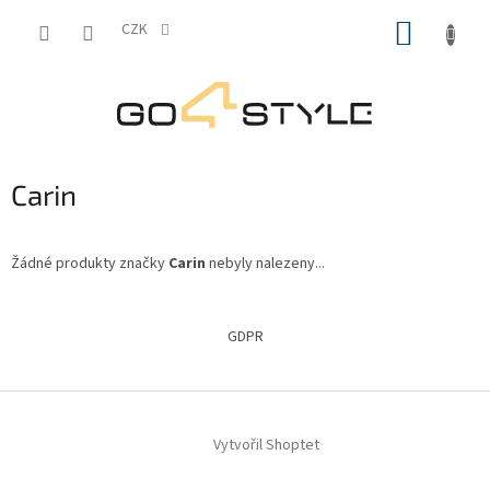
Přejít
NÁKUP
na
CZK
obsah
KOŠÍK
Carin
Žádné produkty značky
Carin
nebyly nalezeny...
Z
á
GDPR
p
a
t
í
Vytvořil Shoptet