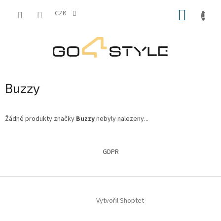
Přejít
NÁKUP
na
CZK
obsah
KOŠÍK
Buzzy
Žádné produkty značky
Buzzy
nebyly nalezeny...
Z
á
GDPR
p
a
t
í
Vytvořil Shoptet