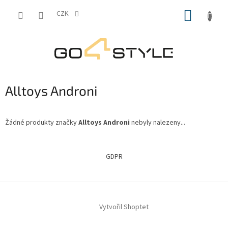
Přejít
NÁKUP
na
CZK
obsah
KOŠÍK
Alltoys Androni
Žádné produkty značky
Alltoys Androni
nebyly nalezeny...
Z
á
GDPR
p
a
t
í
Vytvořil Shoptet